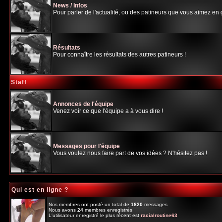
News / Infos
Pour parler de l'actualité, ou des patineurs que vous aimez en gé
Résultats
Pour connaître les résultats des autres patineurs !
Staff
Annonces de l'équipe
Venez voir ce que l'équipe a à vous dire !
Messages pour l'équipe
Vous voulez nous faire part de vos idées ? N'hésitez pas !
Qui est en ligne ?
Nos membres ont posté un total de
1820
messages
Nous avons
24
membres enregistrés
L'utilisateur enregistré le plus récent est
racialroutine63