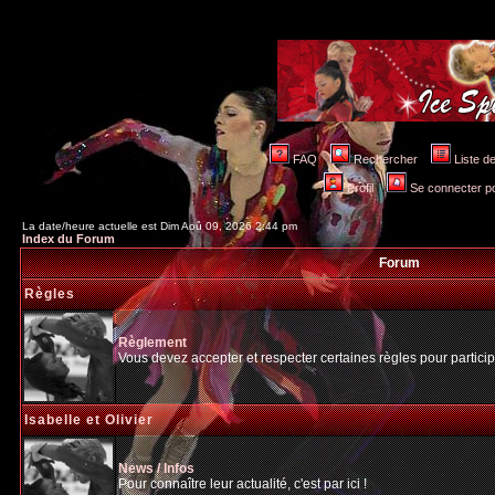
FAQ
Rechercher
Liste 
Profil
Se connecter po
La date/heure actuelle est Dim Aoû 09, 2026 2:44 pm
Index du Forum
Forum
Règles
Règlement
Vous devez accepter et respecter certaines règles pour particip
Isabelle et Olivier
News / Infos
Pour connaître leur actualité, c'est par ici !