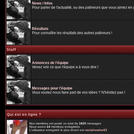
News / Infos
Pour parler de l'actualité, ou des patineurs que vous aimez en gé
Résultats
Pour connaître les résultats des autres patineurs !
Staff
Annonces de l'équipe
Venez voir ce que l'équipe a à vous dire !
Messages pour l'équipe
Vous voulez nous faire part de vos idées ? N'hésitez pas !
Qui est en ligne ?
Nos membres ont posté un total de
1820
messages
Nous avons
24
membres enregistrés
L'utilisateur enregistré le plus récent est
racialroutine63