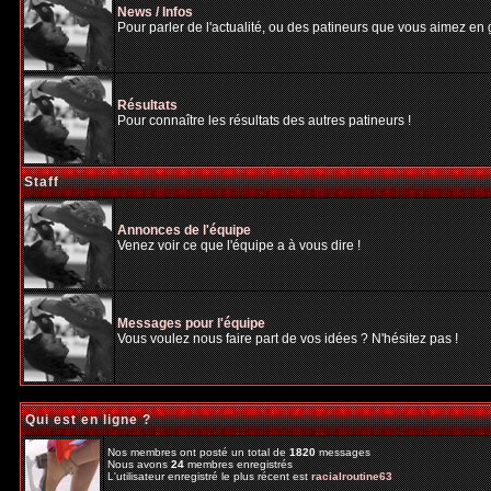
News / Infos
Pour parler de l'actualité, ou des patineurs que vous aimez en gé
Résultats
Pour connaître les résultats des autres patineurs !
Staff
Annonces de l'équipe
Venez voir ce que l'équipe a à vous dire !
Messages pour l'équipe
Vous voulez nous faire part de vos idées ? N'hésitez pas !
Qui est en ligne ?
Nos membres ont posté un total de
1820
messages
Nous avons
24
membres enregistrés
L'utilisateur enregistré le plus récent est
racialroutine63