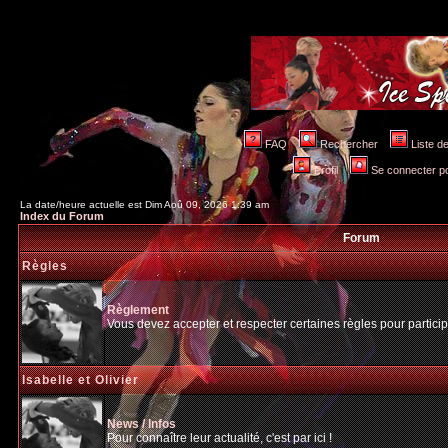
FAQ
Rechercher
Liste 
Profil
Se connecter po
La date/heure actuelle est Dim Aoû 09, 2026 1:39 am
Index du Forum
Forum
Règles
Règlement
Vous devez accepter et respecter certaines règles pour particip
Isabelle et Olivier
News / Infos
Pour connaître leur actualité, c'est par ici !