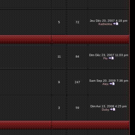
Jeu Déc 20, 2007 4:18 pm
5
72
Katherina
Dim Déc 23, 2007 11:03 pm
11
84
Flo
Sam Sep 20, 2008 7:36 pm
9
247
Alex
Dim Avr 13, 2008 4:25 pm
3
59
Duby