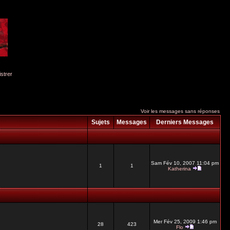
istrer
Voir les messages sans réponses
Sujets
Messages
Derniers Messages
Sam Fév 10, 2007 11:04 pm
1
1
Katherina
Mer Fév 25, 2009 1:46 pm
28
423
Flo