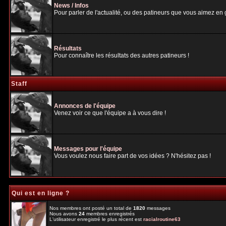
News / Infos
Pour parler de l'actualité, ou des patineurs que vous aimez en gé
Résultats
Pour connaître les résultats des autres patineurs !
Staff
Annonces de l'équipe
Venez voir ce que l'équipe a à vous dire !
Messages pour l'équipe
Vous voulez nous faire part de vos idées ? N'hésitez pas !
Qui est en ligne ?
Nos membres ont posté un total de
1820
messages
Nous avons
24
membres enregistrés
L'utilisateur enregistré le plus récent est
racialroutine63