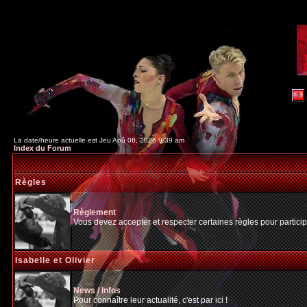
La date/heure actuelle est Jeu Aoû 06, 2026 9:39 am
Index du Forum
Règles
Règlement
Vous devez accepter et respecter certaines règles pour particip
Isabelle et Olivier
News / Infos
Pour connaître leur actualité, c'est par ici !