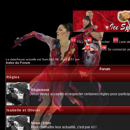
FAQ
Rechercher
Liste 
Profil
Se connecter po
La date/heure actuelle est Sam Aoû 08, 2026 6:57 pm
Index du Forum
Forum
Règles
Règlement
Vous devez accepter et respecter certaines règles pour particip
Isabelle et Olivier
News / Infos
Pour connaître leur actualité, c'est par ici !