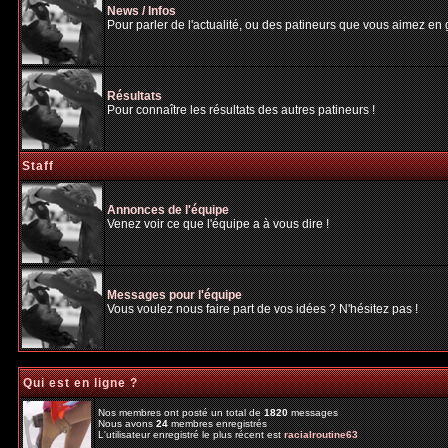
News / Infos
Pour parler de l'actualité, ou des patineurs que vous aimez en gé
Résultats
Pour connaître les résultats des autres patineurs !
Staff
Annonces de l'équipe
Venez voir ce que l'équipe a à vous dire !
Messages pour l'équipe
Vous voulez nous faire part de vos idées ? N'hésitez pas !
Qui est en ligne ?
Nos membres ont posté un total de
1820
messages
Nous avons
24
membres enregistrés
L'utilisateur enregistré le plus récent est
racialroutine63