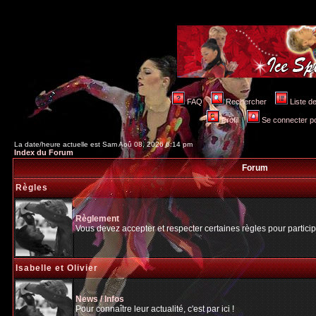
FAQ
Rechercher
Liste 
Profil
Se connecter po
La date/heure actuelle est Sam Aoû 08, 2026 6:14 pm
Index du Forum
Forum
Règles
Règlement
Vous devez accepter et respecter certaines règles pour particip
Isabelle et Olivier
News / Infos
Pour connaître leur actualité, c'est par ici !