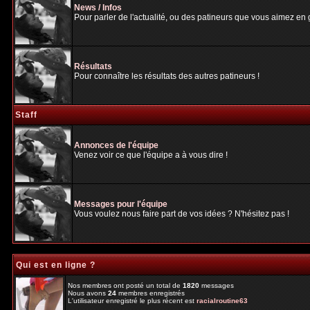
News / Infos
Pour parler de l'actualité, ou des patineurs que vous aimez en gé
Résultats
Pour connaître les résultats des autres patineurs !
Staff
Annonces de l'équipe
Venez voir ce que l'équipe a à vous dire !
Messages pour l'équipe
Vous voulez nous faire part de vos idées ? N'hésitez pas !
Qui est en ligne ?
Nos membres ont posté un total de
1820
messages
Nous avons
24
membres enregistrés
L'utilisateur enregistré le plus récent est
racialroutine63