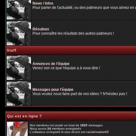
News / Infos
Pour parler de l'actualité, ou des patineurs que vous aimez en gé
Résultats
Pour connaître les résultats des autres patineurs !
Staff
Annonces de l'équipe
Venez voir ce que l'équipe a à vous dire !
Messages pour l'équipe
Vous voulez nous faire part de vos idées ? N'hésitez pas !
Qui est en ligne ?
Nos membres ont posté un total de
1820
messages
Nous avons
24
membres enregistrés
L'utilisateur enregistré le plus récent est
racialroutine63