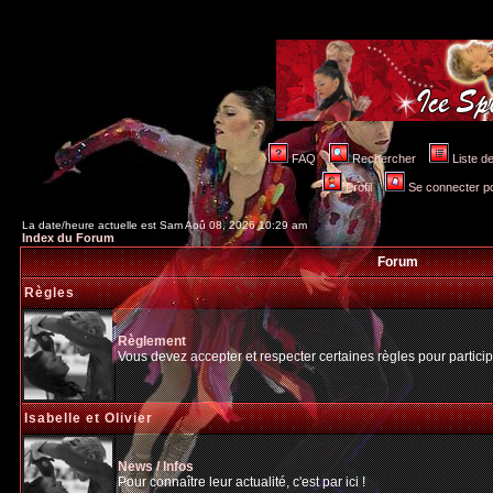
FAQ
Rechercher
Liste 
Profil
Se connecter po
La date/heure actuelle est Sam Aoû 08, 2026 10:29 am
Index du Forum
Forum
Règles
Règlement
Vous devez accepter et respecter certaines règles pour particip
Isabelle et Olivier
News / Infos
Pour connaître leur actualité, c'est par ici !