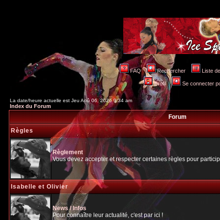
FAQ
Rechercher
Liste 
Profil
Se connecter po
La date/heure actuelle est Jeu Aoû 06, 2026 9:34 am
Index du Forum
Forum
Règles
Règlement
Vous devez accepter et respecter certaines règles pour particip
Isabelle et Olivier
News / Infos
Pour connaître leur actualité, c'est par ici !