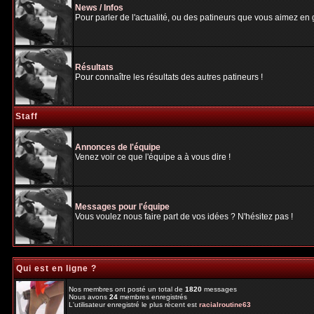
News / Infos
Pour parler de l'actualité, ou des patineurs que vous aimez en gé
Résultats
Pour connaître les résultats des autres patineurs !
Staff
Annonces de l'équipe
Venez voir ce que l'équipe a à vous dire !
Messages pour l'équipe
Vous voulez nous faire part de vos idées ? N'hésitez pas !
Qui est en ligne ?
Nos membres ont posté un total de
1820
messages
Nous avons
24
membres enregistrés
L'utilisateur enregistré le plus récent est
racialroutine63