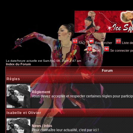
FAQ
Rechercher
Liste 
Profil
Se connecter po
La date/heure actuelle est Sam Aoû 08, 2026 7:47 am
Index du Forum
Forum
Règles
Règlement
Vous devez accepter et respecter certaines règles pour particip
Isabelle et Olivier
News / Infos
Pour connaître leur actualité, c'est par ici !