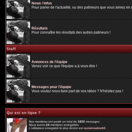
News / Infos
Pour parler de l'actualité, ou des patineurs que vous aimez en gé
Résultats
Pour connaître les résultats des autres patineurs !
Staff
Annonces de l'équipe
Venez voir ce que l'équipe a à vous dire !
Messages pour l'équipe
Vous voulez nous faire part de vos idées ? N'hésitez pas !
Qui est en ligne ?
Nos membres ont posté un total de
1820
messages
Nous avons
24
membres enregistrés
L'utilisateur enregistré le plus récent est
racialroutine63