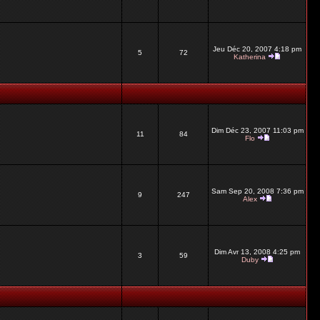
Jeu Déc 20, 2007 4:18 pm
5
72
Katherina
Dim Déc 23, 2007 11:03 pm
11
84
Flo
Sam Sep 20, 2008 7:36 pm
9
247
Alex
Dim Avr 13, 2008 4:25 pm
3
59
Duby