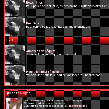
News / Infos
Pour parler de l'actualité, ou des patineurs que vous aimez en gé
Résultats
Pour connaître les résultats des autres patineurs !
Staff
Annonces de l'équipe
Venez voir ce que l'équipe a à vous dire !
Messages pour l'équipe
Vous voulez nous faire part de vos idées ? N'hésitez pas !
Qui est en ligne ?
Nos membres ont posté un total de
1820
messages
Nous avons
24
membres enregistrés
L'utilisateur enregistré le plus récent est
racialroutine63