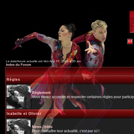
La date/heure actuelle est Ven Aoû 07, 2026 4:35 am
Index du Forum
Règles
Règlement
Vous devez accepter et respecter certaines règles pour particip
Isabelle et Olivier
News / Infos
Pour connaître leur actualité, c'est par ici !