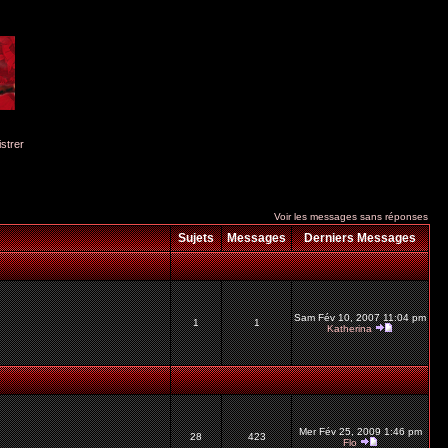
istrer
Voir les messages sans réponses
Sujets
Messages
Derniers Messages
Sam Fév 10, 2007 11:04 pm
1
1
Katherina
Mer Fév 25, 2009 1:46 pm
28
423
Flo