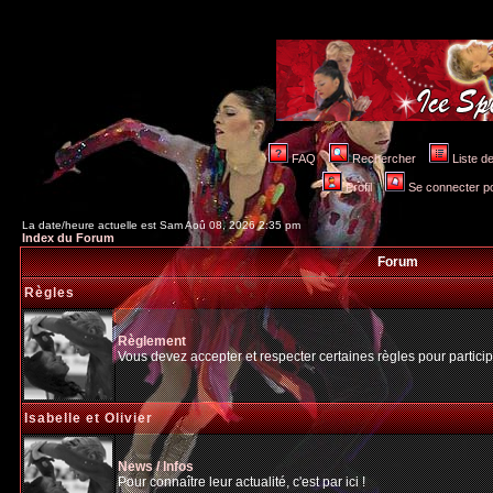
FAQ
Rechercher
Liste 
Profil
Se connecter po
La date/heure actuelle est Sam Aoû 08, 2026 2:35 pm
Index du Forum
Forum
Règles
Règlement
Vous devez accepter et respecter certaines règles pour particip
Isabelle et Olivier
News / Infos
Pour connaître leur actualité, c'est par ici !