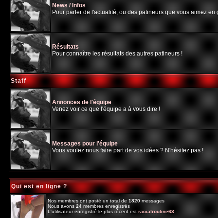
News / Infos
Pour parler de l'actualité, ou des patineurs que vous aimez en gé
Résultats
Pour connaître les résultats des autres patineurs !
Staff
Annonces de l'équipe
Venez voir ce que l'équipe a à vous dire !
Messages pour l'équipe
Vous voulez nous faire part de vos idées ? N'hésitez pas !
Qui est en ligne ?
Nos membres ont posté un total de
1820
messages
Nous avons
24
membres enregistrés
L'utilisateur enregistré le plus récent est
racialroutine63