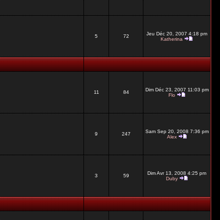
Jeu Déc 20, 2007 4:18 pm
5
72
Katherina
Dim Déc 23, 2007 11:03 pm
11
84
Flo
Sam Sep 20, 2008 7:36 pm
9
247
Alex
Dim Avr 13, 2008 4:25 pm
3
59
Duby