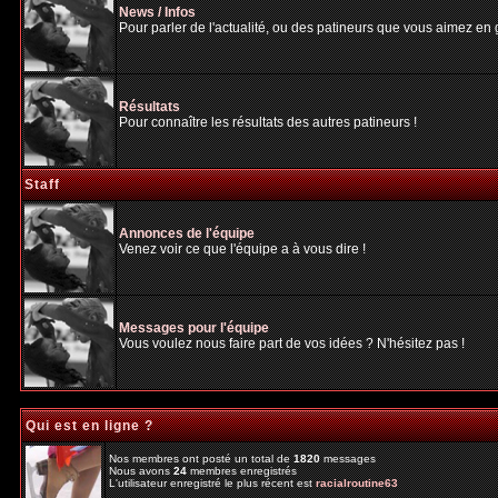
News / Infos
Pour parler de l'actualité, ou des patineurs que vous aimez en gé
Résultats
Pour connaître les résultats des autres patineurs !
Staff
Annonces de l'équipe
Venez voir ce que l'équipe a à vous dire !
Messages pour l'équipe
Vous voulez nous faire part de vos idées ? N'hésitez pas !
Qui est en ligne ?
Nos membres ont posté un total de
1820
messages
Nous avons
24
membres enregistrés
L'utilisateur enregistré le plus récent est
racialroutine63