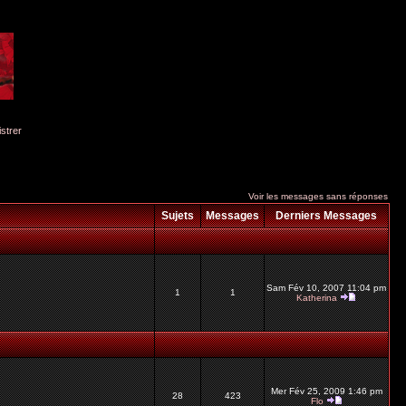
istrer
Voir les messages sans réponses
Sujets
Messages
Derniers Messages
Sam Fév 10, 2007 11:04 pm
1
1
Katherina
Mer Fév 25, 2009 1:46 pm
28
423
Flo