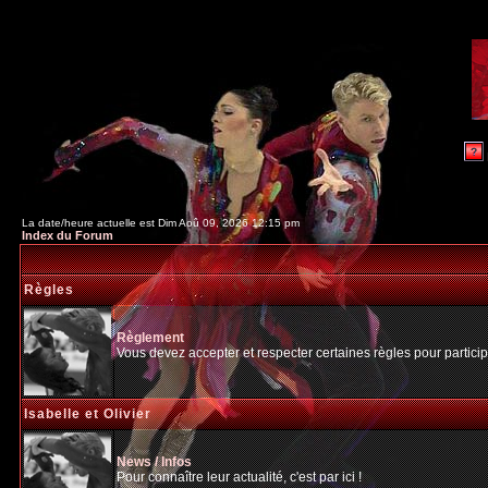
La date/heure actuelle est Dim Aoû 09, 2026 12:15 pm
Index du Forum
Règles
Règlement
Vous devez accepter et respecter certaines règles pour particip
Isabelle et Olivier
News / Infos
Pour connaître leur actualité, c'est par ici !