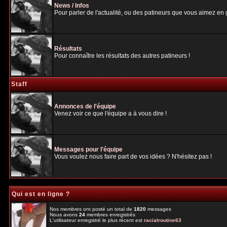
News / Infos
Pour parler de l'actualité, ou des patineurs que vous aimez en gé
Résultats
Pour connaître les résultats des autres patineurs !
Staff
Annonces de l'équipe
Venez voir ce que l'équipe a à vous dire !
Messages pour l'équipe
Vous voulez nous faire part de vos idées ? N'hésitez pas !
Qui est en ligne ?
Nos membres ont posté un total de
1820
messages
Nous avons
24
membres enregistrés
L'utilisateur enregistré le plus récent est
racialroutine63