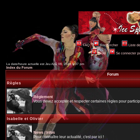
FAQ
Rechercher
Liste 
Profil
Se connecter po
La date/heure actuelle est Jeu Aoû 06, 2026 9:37 pm
Index du Forum
Forum
Règles
Règlement
Vous devez accepter et respecter certaines règles pour particip
Isabelle et Olivier
News / Infos
Pour connaître leur actualité, c'est par ici !