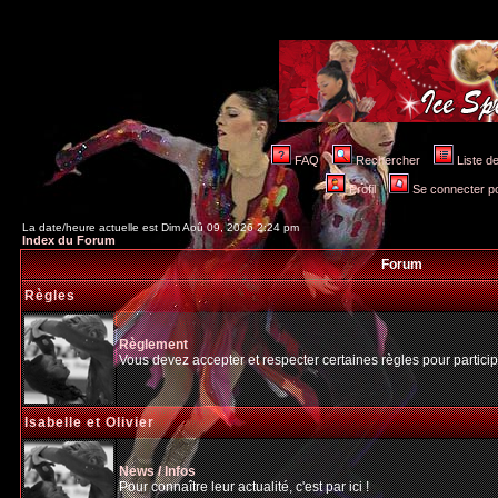
FAQ
Rechercher
Liste 
Profil
Se connecter po
La date/heure actuelle est Dim Aoû 09, 2026 2:24 pm
Index du Forum
Forum
Règles
Règlement
Vous devez accepter et respecter certaines règles pour particip
Isabelle et Olivier
News / Infos
Pour connaître leur actualité, c'est par ici !