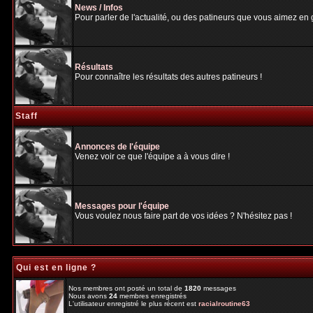
News / Infos
Pour parler de l'actualité, ou des patineurs que vous aimez en gé
Résultats
Pour connaître les résultats des autres patineurs !
Staff
Annonces de l'équipe
Venez voir ce que l'équipe a à vous dire !
Messages pour l'équipe
Vous voulez nous faire part de vos idées ? N'hésitez pas !
Qui est en ligne ?
Nos membres ont posté un total de
1820
messages
Nous avons
24
membres enregistrés
L'utilisateur enregistré le plus récent est
racialroutine63