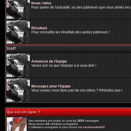
News / Infos
Pour parler de l'actualité, ou des patineurs que vous aimez en gé
Résultats
Pour connaître les résultats des autres patineurs !
Staff
Annonces de l'équipe
Venez voir ce que l'équipe a à vous dire !
Messages pour l'équipe
Vous voulez nous faire part de vos idées ? N'hésitez pas !
Qui est en ligne ?
Nos membres ont posté un total de
1820
messages
Nous avons
24
membres enregistrés
L'utilisateur enregistré le plus récent est
racialroutine63