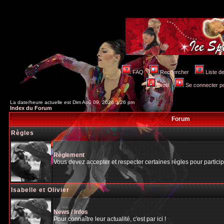
FAQ
Rechercher
Liste 
Profil
Se connecter po
La date/heure actuelle est Dim Aoû 09, 2026 3:26 pm
Index du Forum
Forum
Règles
Règlement
Vous devez accepter et respecter certaines règles pour particip
Isabelle et Olivier
News / Infos
Pour connaître leur actualité, c'est par ici !