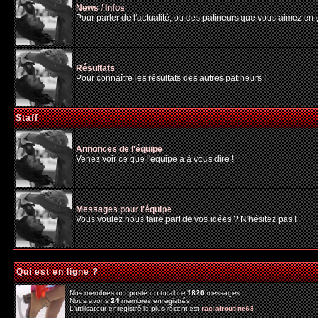
News / Infos
Pour parler de l'actualité, ou des patineurs que vous aimez en gé
Résultats
Pour connaître les résultats des autres patineurs !
Staff
Annonces de l'équipe
Venez voir ce que l'équipe a à vous dire !
Messages pour l'équipe
Vous voulez nous faire part de vos idées ? N'hésitez pas !
Qui est en ligne ?
Nos membres ont posté un total de
1820
messages
Nous avons
24
membres enregistrés
L'utilisateur enregistré le plus récent est
racialroutine63