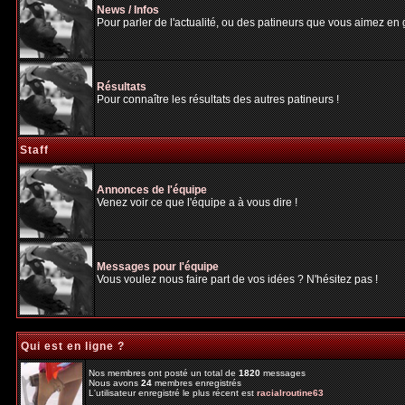
News / Infos
Pour parler de l'actualité, ou des patineurs que vous aimez en gé
Résultats
Pour connaître les résultats des autres patineurs !
Staff
Annonces de l'équipe
Venez voir ce que l'équipe a à vous dire !
Messages pour l'équipe
Vous voulez nous faire part de vos idées ? N'hésitez pas !
Qui est en ligne ?
Nos membres ont posté un total de
1820
messages
Nous avons
24
membres enregistrés
L'utilisateur enregistré le plus récent est
racialroutine63