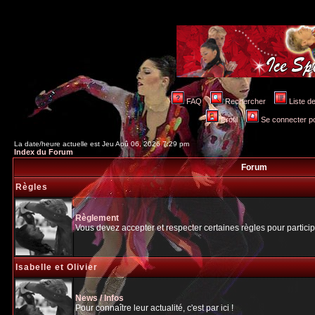
FAQ
Rechercher
Liste 
Profil
Se connecter po
La date/heure actuelle est Jeu Aoû 06, 2026 7:29 pm
Index du Forum
Forum
Règles
Règlement
Vous devez accepter et respecter certaines règles pour particip
Isabelle et Olivier
News / Infos
Pour connaître leur actualité, c'est par ici !