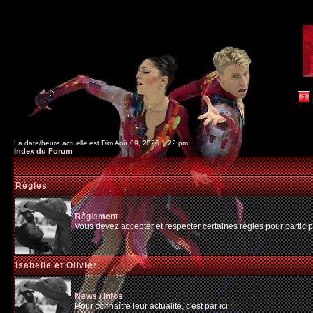
La date/heure actuelle est Dim Aoû 09, 2026 1:22 pm
Index du Forum
Règles
Règlement
Vous devez accepter et respecter certaines règles pour particip
Isabelle et Olivier
News / Infos
Pour connaître leur actualité, c'est par ici !