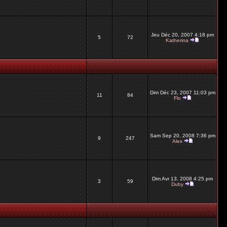
Jeu Déc 20, 2007 4:18 pm
5
72
Katherina
Dim Déc 23, 2007 11:03 pm
11
84
Flo
Sam Sep 20, 2008 7:36 pm
9
247
Alex
Dim Avr 13, 2008 4:25 pm
3
59
Duby