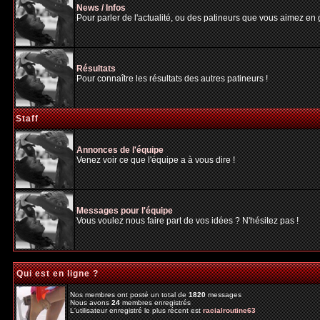
News / Infos
Pour parler de l'actualité, ou des patineurs que vous aimez en gé
Résultats
Pour connaître les résultats des autres patineurs !
Staff
Annonces de l'équipe
Venez voir ce que l'équipe a à vous dire !
Messages pour l'équipe
Vous voulez nous faire part de vos idées ? N'hésitez pas !
Qui est en ligne ?
Nos membres ont posté un total de
1820
messages
Nous avons
24
membres enregistrés
L'utilisateur enregistré le plus récent est
racialroutine63