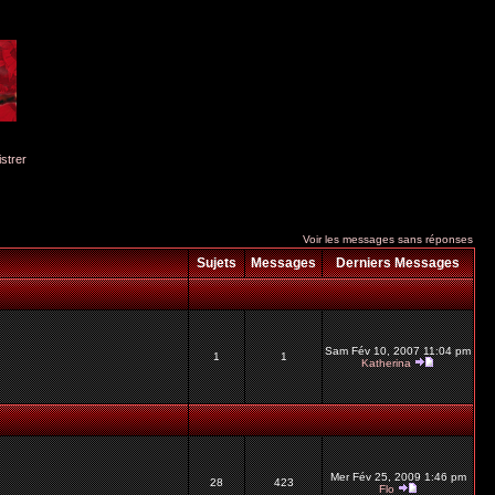
istrer
Voir les messages sans réponses
Sujets
Messages
Derniers Messages
Sam Fév 10, 2007 11:04 pm
1
1
Katherina
Mer Fév 25, 2009 1:46 pm
28
423
Flo