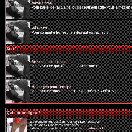
News / Infos
Pour parler de l'actualité, ou des patineurs que vous aimez en gé
Résultats
Pour connaître les résultats des autres patineurs !
Staff
Annonces de l'équipe
Venez voir ce que l'équipe a à vous dire !
Messages pour l'équipe
Vous voulez nous faire part de vos idées ? N'hésitez pas !
Qui est en ligne ?
Nos membres ont posté un total de
1820
messages
Nous avons
24
membres enregistrés
L'utilisateur enregistré le plus récent est
racialroutine63