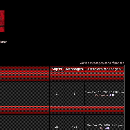
istrer
Voir les messages sans réponses
Sujets
Messages
Derniers Messages
Sam Fév 10, 2007 11:04 pm
1
1
Katherina
Mer Fév 25, 2009 1:46 pm
28
423
Flo