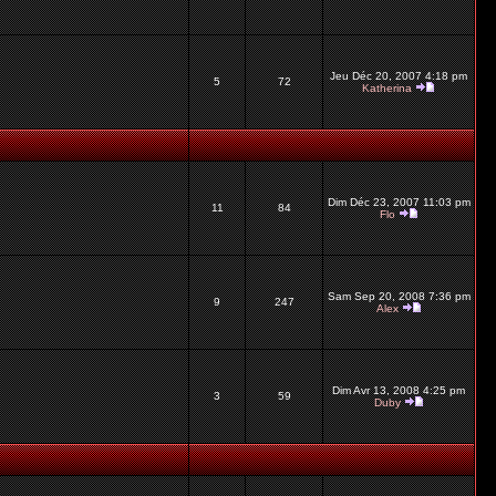
Jeu Déc 20, 2007 4:18 pm
5
72
Katherina
Dim Déc 23, 2007 11:03 pm
11
84
Flo
Sam Sep 20, 2008 7:36 pm
9
247
Alex
Dim Avr 13, 2008 4:25 pm
3
59
Duby