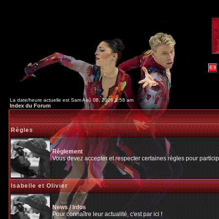
La date/heure actuelle est Sam Aoû 08, 2026 3:58 am
Index du Forum
Règles
Règlement
Vous devez accepter et respecter certaines règles pour particip
Isabelle et Olivier
News / Infos
Pour connaître leur actualité, c'est par ici !