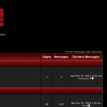
istrer
Voir les messages sans réponses
Sujets
Messages
Derniers Messages
Sam Fév 10, 2007 11:04 pm
1
1
Katherina
Mer Fév 25, 2009 1:46 pm
28
423
Flo