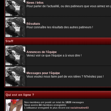
News / Infos
Pour parler de l'actualité, ou des patineurs que vous aimez en gé
Résultats
Pour connaître les résultats des autres patineurs !
Staff
Annonces de l'équipe
Venez voir ce que l'équipe a à vous dire !
Messages pour l'équipe
Vous voulez nous faire part de vos idées ? N'hésitez pas !
Qui est en ligne ?
Nos membres ont posté un total de
1820
messages
Nous avons
24
membres enregistrés
L'utilisateur enregistré le plus récent est
racialroutine63