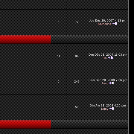
Jeu Déc 20, 2007 4:18 pm
5
72
Katherina
Dim Déc 23, 2007 11:03 pm
11
84
Flo
Sam Sep 20, 2008 7:36 pm
9
247
Alex
Dim Avr 13, 2008 4:25 pm
3
59
Duby