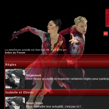
La date/heure actuelle est Sam Aoû 08, 2026 5:54 pm
Index du Forum
Règles
Règlement
Vous devez accepter et respecter certaines règles pour particip
Isabelle et Olivier
News / Infos
Pour connaître leur actualité, c'est par ici !