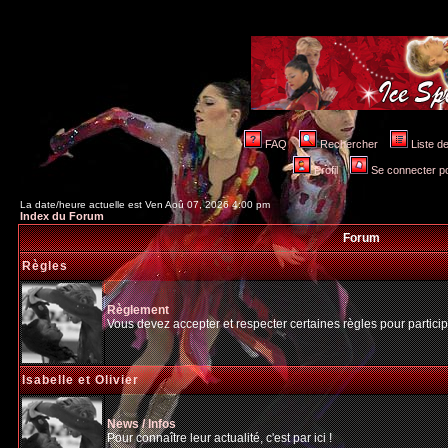
FAQ
Rechercher
Liste 
Profil
Se connecter po
La date/heure actuelle est Ven Aoû 07, 2026 4:00 pm
Index du Forum
Forum
Règles
Règlement
Vous devez accepter et respecter certaines règles pour particip
Isabelle et Olivier
News / Infos
Pour connaître leur actualité, c'est par ici !