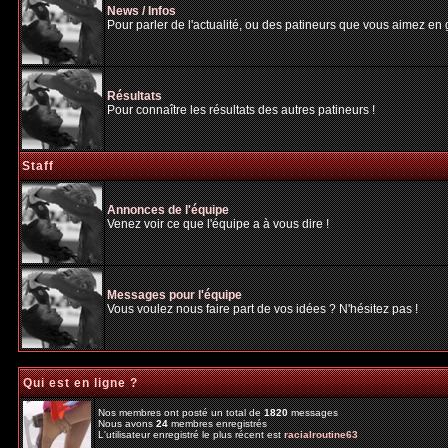
News / Infos
Pour parler de l'actualité, ou des patineurs que vous aimez en gé
Résultats
Pour connaître les résultats des autres patineurs !
Staff
Annonces de l'équipe
Venez voir ce que l'équipe a à vous dire !
Messages pour l'équipe
Vous voulez nous faire part de vos idées ? N'hésitez pas !
Qui est en ligne ?
Nos membres ont posté un total de
1820
messages
Nous avons
24
membres enregistrés
L'utilisateur enregistré le plus récent est
racialroutine63