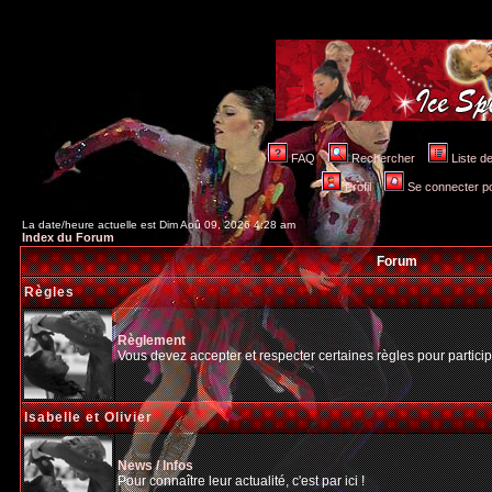
FAQ
Rechercher
Liste 
Profil
Se connecter po
La date/heure actuelle est Dim Aoû 09, 2026 4:28 am
Index du Forum
Forum
Règles
Règlement
Vous devez accepter et respecter certaines règles pour particip
Isabelle et Olivier
News / Infos
Pour connaître leur actualité, c'est par ici !