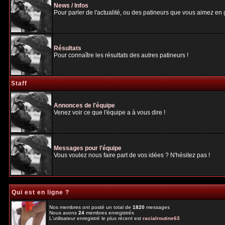
News / Infos
Pour parler de l'actualité, ou des patineurs que vous aimez en gé
Résultats
Pour connaître les résultats des autres patineurs !
Staff
Annonces de l'équipe
Venez voir ce que l'équipe a à vous dire !
Messages pour l'équipe
Vous voulez nous faire part de vos idées ? N'hésitez pas !
Qui est en ligne ?
Nos membres ont posté un total de
1820
messages
Nous avons
24
membres enregistrés
L'utilisateur enregistré le plus récent est
racialroutine63