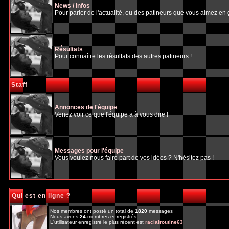
News / Infos
Pour parler de l'actualité, ou des patineurs que vous aimez en gé
Résultats
Pour connaître les résultats des autres patineurs !
Staff
Annonces de l'équipe
Venez voir ce que l'équipe a à vous dire !
Messages pour l'équipe
Vous voulez nous faire part de vos idées ? N'hésitez pas !
Qui est en ligne ?
Nos membres ont posté un total de
1820
messages
Nous avons
24
membres enregistrés
L'utilisateur enregistré le plus récent est
racialroutine63