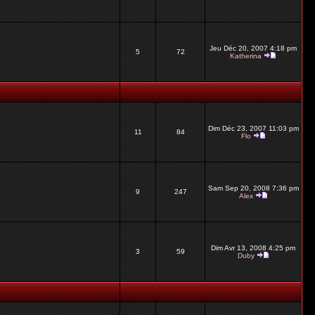
Jeu Déc 20, 2007 4:18 pm
5
72
Katherina
Dim Déc 23, 2007 11:03 pm
11
84
Flo
Sam Sep 20, 2008 7:36 pm
9
247
Alex
Dim Avr 13, 2008 4:25 pm
3
59
Duby