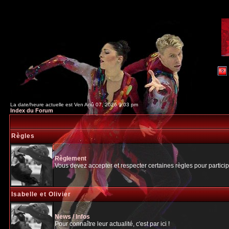
La date/heure actuelle est Ven Aoû 07, 2026 9:03 pm
Index du Forum
Règles
Règlement
Vous devez accepter et respecter certaines règles pour particip
Isabelle et Olivier
News / Infos
Pour connaître leur actualité, c'est par ici !