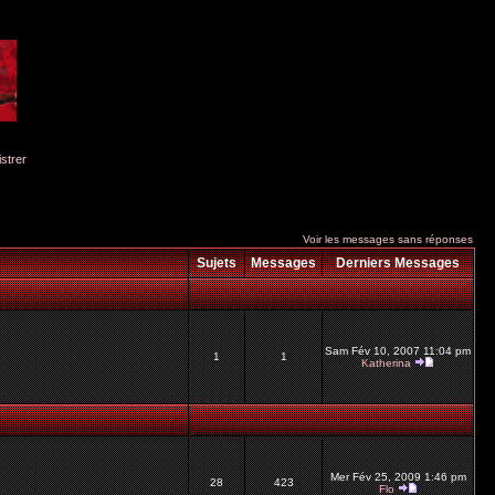
istrer
Voir les messages sans réponses
Sujets
Messages
Derniers Messages
Sam Fév 10, 2007 11:04 pm
1
1
Katherina
Mer Fév 25, 2009 1:46 pm
28
423
Flo