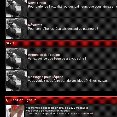
News / Infos
Pour parler de l'actualité, ou des patineurs que vous aimez en gé
Résultats
Pour connaître les résultats des autres patineurs !
Staff
Annonces de l'équipe
Venez voir ce que l'équipe a à vous dire !
Messages pour l'équipe
Vous voulez nous faire part de vos idées ? N'hésitez pas !
Qui est en ligne ?
Nos membres ont posté un total de
1820
messages
Nous avons
24
membres enregistrés
L'utilisateur enregistré le plus récent est
racialroutine63