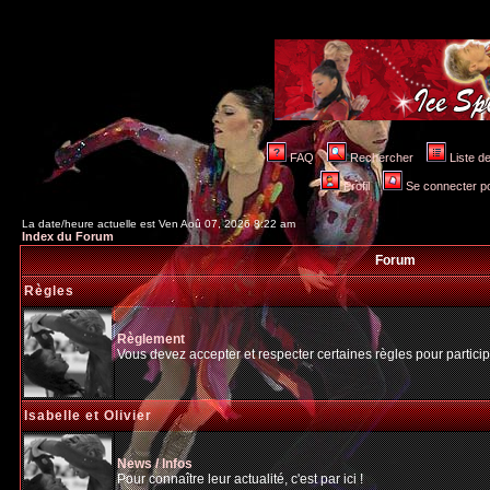
FAQ
Rechercher
Liste 
Profil
Se connecter po
La date/heure actuelle est Ven Aoû 07, 2026 8:22 am
Index du Forum
Forum
Règles
Règlement
Vous devez accepter et respecter certaines règles pour particip
Isabelle et Olivier
News / Infos
Pour connaître leur actualité, c'est par ici !