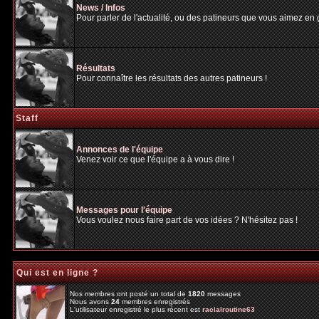
News / Infos
Pour parler de l'actualité, ou des patineurs que vous aimez en gé
Résultats
Pour connaître les résultats des autres patineurs !
Staff
Annonces de l'équipe
Venez voir ce que l'équipe a à vous dire !
Messages pour l'équipe
Vous voulez nous faire part de vos idées ? N'hésitez pas !
Qui est en ligne ?
Nos membres ont posté un total de
1820
messages
Nous avons
24
membres enregistrés
L'utilisateur enregistré le plus récent est
racialroutine63