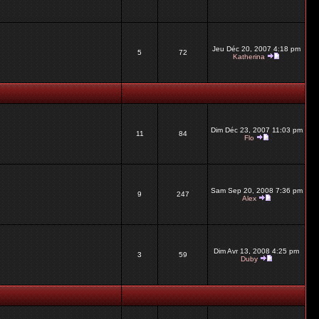
Jeu Déc 20, 2007 4:18 pm
5
72
Katherina
Dim Déc 23, 2007 11:03 pm
11
84
Flo
Sam Sep 20, 2008 7:36 pm
9
247
Alex
Dim Avr 13, 2008 4:25 pm
3
59
Duby