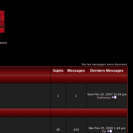
istrer
Voir les messages sans réponses
Sujets
Messages
Derniers Messages
Sam Fév 10, 2007 11:04 pm
1
1
Katherina
Mer Fév 25, 2009 1:46 pm
28
423
Flo