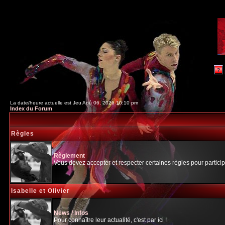
La date/heure actuelle est Jeu Aoû 06, 2026 10:10 pm
Index du Forum
Règles
Règlement
Vous devez accepter et respecter certaines règles pour particip
Isabelle et Olivier
News / Infos
Pour connaître leur actualité, c'est par ici !