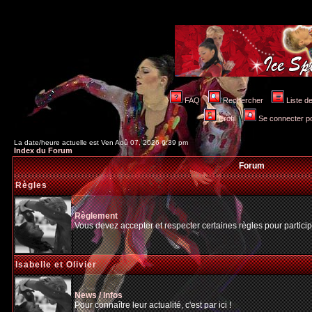
FAQ
Rechercher
Liste 
Profil
Se connecter po
La date/heure actuelle est Ven Aoû 07, 2026 6:39 pm
Index du Forum
Forum
Règles
Règlement
Vous devez accepter et respecter certaines règles pour particip
Isabelle et Olivier
News / Infos
Pour connaître leur actualité, c'est par ici !