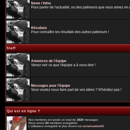
News / Infos
Pour parler de l'actualité, ou des patineurs que vous aimez en gé
Résultats
Pour connaître les résultats des autres patineurs !
Staff
Annonces de l'équipe
Venez voir ce que l'équipe a à vous dire !
Messages pour l'équipe
Vous voulez nous faire part de vos idées ? N'hésitez pas !
Qui est en ligne ?
Nos membres ont posté un total de
1820
messages
Nous avons
24
membres enregistrés
L'utilisateur enregistré le plus récent est
racialroutine63