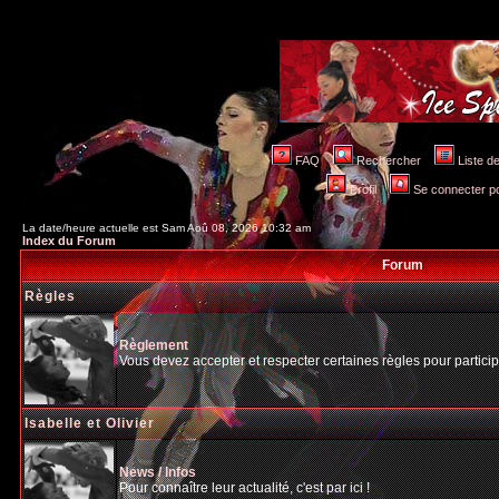
FAQ
Rechercher
Liste 
Profil
Se connecter po
La date/heure actuelle est Sam Aoû 08, 2026 10:32 am
Index du Forum
Forum
Règles
Règlement
Vous devez accepter et respecter certaines règles pour particip
Isabelle et Olivier
News / Infos
Pour connaître leur actualité, c'est par ici !