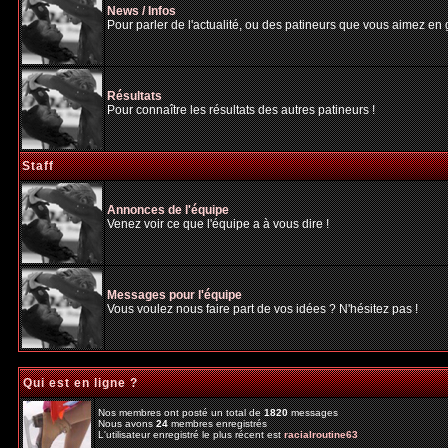
News / Infos
Pour parler de l'actualité, ou des patineurs que vous aimez en gé
Résultats
Pour connaître les résultats des autres patineurs !
Staff
Annonces de l'équipe
Venez voir ce que l'équipe a à vous dire !
Messages pour l'équipe
Vous voulez nous faire part de vos idées ? N'hésitez pas !
Qui est en ligne ?
Nos membres ont posté un total de
1820
messages
Nous avons
24
membres enregistrés
L'utilisateur enregistré le plus récent est
racialroutine63