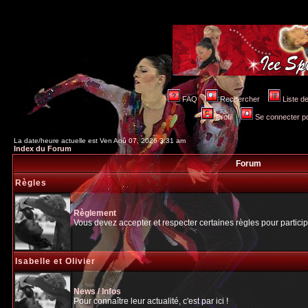
FAQ
Rechercher
Liste 
Profil
Se connecter po
La date/heure actuelle est Ven Aoû 07, 2026 3:31 am
Index du Forum
Forum
Règles
Règlement
Vous devez accepter et respecter certaines règles pour particip
Isabelle et Olivier
News / Infos
Pour connaître leur actualité, c'est par ici !