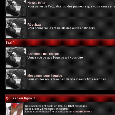
News / Infos
Pour parler de l'actualité, ou des patineurs que vous aimez en gé
Résultats
Pour connaître les résultats des autres patineurs !
Staff
Annonces de l'équipe
Venez voir ce que l'équipe a à vous dire !
Messages pour l'équipe
Vous voulez nous faire part de vos idées ? N'hésitez pas !
Qui est en ligne ?
Nos membres ont posté un total de
1820
messages
Nous avons
24
membres enregistrés
L'utilisateur enregistré le plus récent est
racialroutine63