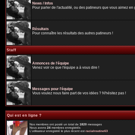
News / Infos
Pour parler de l'actualité, ou des patineurs que vous aimez en gé
Résultats
Pour connaître les résultats des autres patineurs !
Staff
Annonces de l'équipe
Venez voir ce que l'équipe a à vous dire !
Messages pour l'équipe
Vous voulez nous faire part de vos idées ? N'hésitez pas !
Qui est en ligne ?
Nos membres ont posté un total de
1820
messages
Nous avons
24
membres enregistrés
L'utilisateur enregistré le plus récent est
racialroutine63