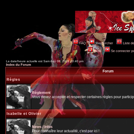
FAQ
Rechercher
Liste 
Profil
Se connecter po
La date/heure actuelle est Sam Aoû 08, 2026 10:40 pm
Index du Forum
Forum
Règles
Règlement
Vous devez accepter et respecter certaines règles pour particip
Isabelle et Olivier
News / Infos
Pour connaître leur actualité, c'est par ici !