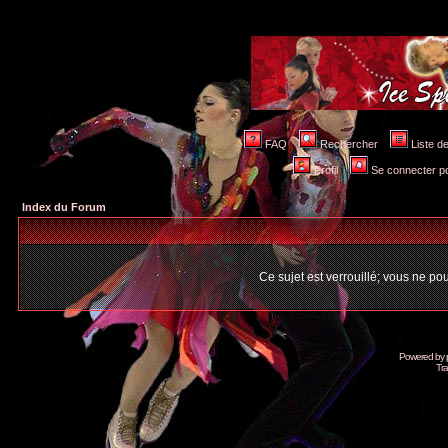
FAQ
Rechercher
Liste 
Profil
Se connecter po
Index du Forum
Ce sujet est verrouillé; vous ne p
Powered by
Tra