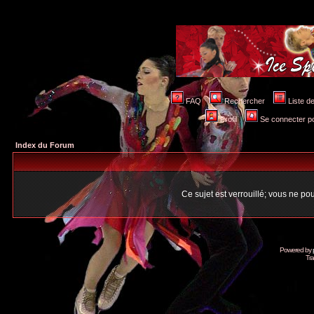
FAQ
Rechercher
Liste 
Profil
Se connecter po
Index du Forum
Ce sujet est verrouillé; vous ne p
Powered by
Tra