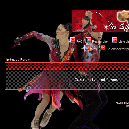
FAQ
Rechercher
Liste 
Profil
Se connecter po
Index du Forum
Ce sujet est verrouillé; vous ne p
Powered by
Tra