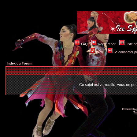
FAQ
Rechercher
Liste 
Profil
Se connecter po
Index du Forum
Ce sujet est verrouillé; vous ne p
Powered by
Tra