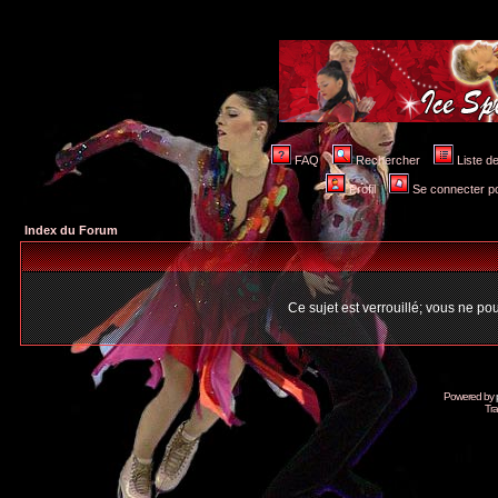
FAQ
Rechercher
Liste 
Profil
Se connecter po
Index du Forum
Ce sujet est verrouillé; vous ne p
Powered by
Tra