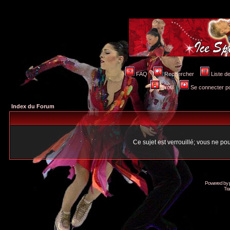
FAQ
Rechercher
Liste 
Profil
Se connecter po
Index du Forum
Ce sujet est verrouillé; vous ne p
Powered by
Tra