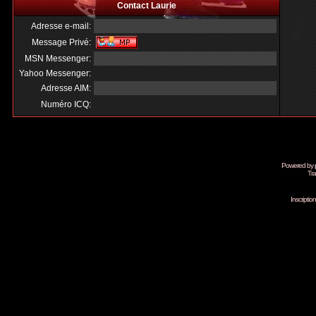
Contact Laurie
Adresse e-mail:
Message Privé:
MSN Messenger:
Yahoo Messenger:
Adresse AIM:
Numéro ICQ:
Powered by
Tra
Inscripti