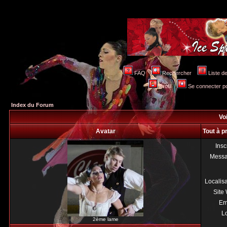
FAQ
Rechercher
Liste 
Profil
Se connecter po
Index du Forum
Voi
Avatar
Tout à p
Insc
Mess
Localis
Site
Em
Lo
2ème lame