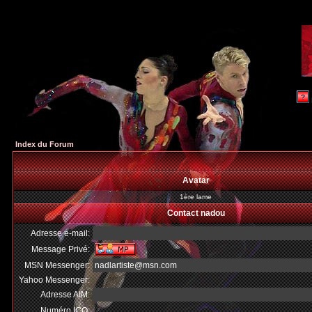
Index du Forum
Avatar
1ère lame
Contact nadou
Adresse e-mail:
Message Privé:
MSN Messenger:
nadlartiste@msn.com
Yahoo Messenger:
Adresse AIM:
Numéro ICQ: