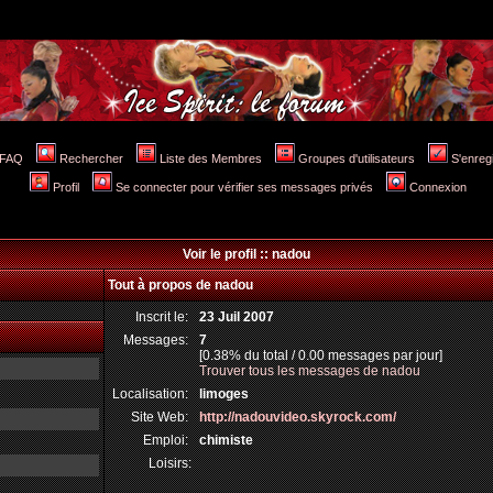
FAQ
Rechercher
Liste des Membres
Groupes d'utilisateurs
S'enreg
Profil
Se connecter pour vérifier ses messages privés
Connexion
Voir le profil :: nadou
Tout à propos de nadou
Inscrit le:
23 Juil 2007
Messages:
7
[0.38% du total / 0.00 messages par jour]
Trouver tous les messages de nadou
Localisation:
limoges
Site Web:
http://nadouvideo.skyrock.com/
Emploi:
chimiste
Loisirs: