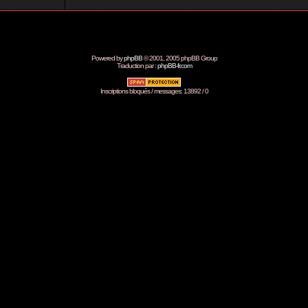
Powered by
phpBB
© 2001, 2005 phpBB Group
Traduction par :
phpBB-fr.com
Inscriptions bloqués / messages: 13892 / 0