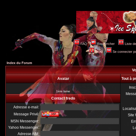
FAQ
Rechercher
Liste 
Profil
Se connecter po
Index du Forum
Vo
Avatar
Tout à p
Insc
1ère lame
Mess
Contact fredo
Adresse e-mail:
Localis
Message Privé:
Site
MSN Messenger:
Em
Yahoo Messenger:
Lo
Adresse AIM: