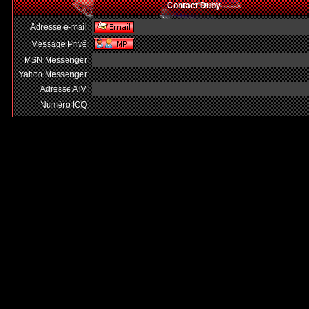
Contact Duby
Adresse e-mail:
Message Privé:
MSN Messenger:
Yahoo Messenger:
Adresse AIM:
Numéro ICQ: