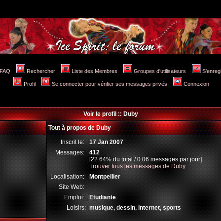
FAQ
Rechercher
Liste des Membres
Groupes d'utilisateurs
S'enreg
Profil
Se connecter pour vérifier ses messages privés
Connexion
Voir le profil :: Duby
Tout à propos de Duby
Inscrit le:
17 Jan 2007
Messages:
412
[22.64% du total / 0.06 messages par jour]
Trouver tous les messages de Duby
Localisation:
Montpellier
Site Web:
Emploi:
Etudiante
Loisirs:
musique, dessin, internet, sports