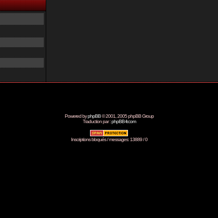
Powered by
phpBB
© 2001, 2005 phpBB Group
Traduction par :
phpBB-fr.com
Inscriptions bloqués / messages: 13889 / 0