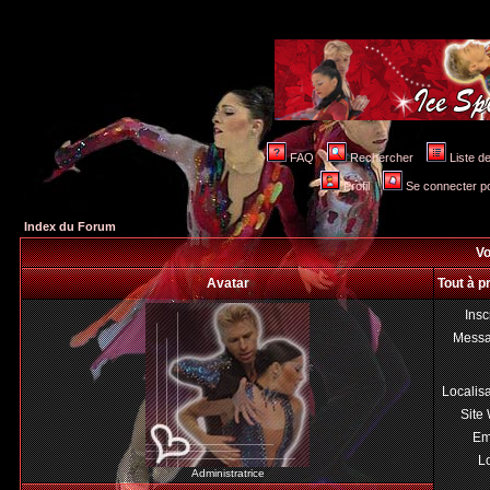
FAQ
Rechercher
Liste 
Profil
Se connecter po
Index du Forum
Vo
Avatar
Tout à 
Insc
Mess
Localis
Site
Em
Lo
Administratrice