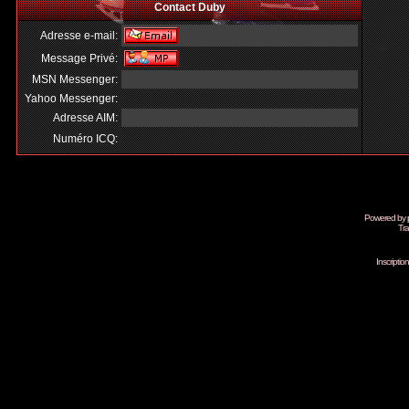
Contact Duby
Adresse e-mail:
Message Privé:
MSN Messenger:
Yahoo Messenger:
Adresse AIM:
Numéro ICQ:
Powered by
Tra
Inscripti