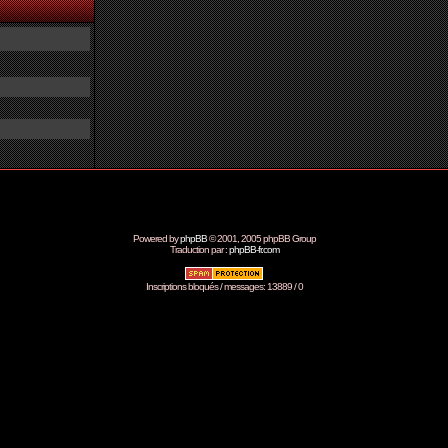
Powered by
phpBB
© 2001, 2005 phpBB Group
Traduction par :
phpBB-fr.com
Inscriptions bloqués / messages: 13889 / 0