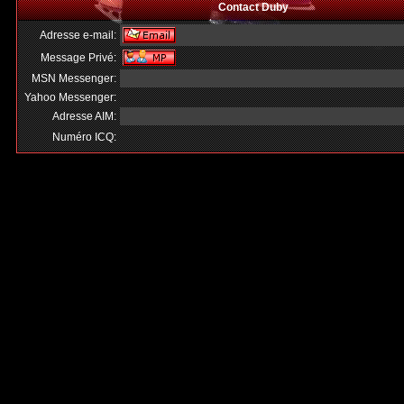
Contact Duby
Adresse e-mail:
Message Privé:
MSN Messenger:
Yahoo Messenger:
Adresse AIM:
Numéro ICQ: