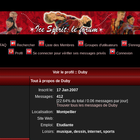
FAQ
Rechercher
Liste des Membres
Groupes d'utilisateurs
S'enreg
Profil
Se connecter pour vérifier ses messages privés
Connexion
Voir le profil :: Duby
Tout à propos de Duby
Inscrit le:
17 Jan 2007
Messages:
412
[22.64% du total / 0.06 messages par jour]
Trouver tous les messages de Duby
Localisation:
Montpellier
Site Web:
Emploi:
Etudiante
Loisirs:
musique, dessin, internet, sports