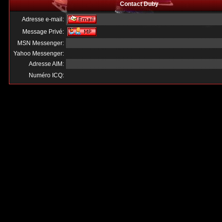
Contact Duby
Adresse e-mail:
Message Privé:
MSN Messenger:
Yahoo Messenger:
Adresse AIM:
Numéro ICQ: