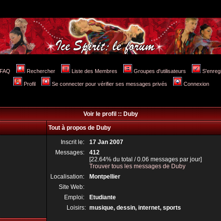
FAQ
Rechercher
Liste des Membres
Groupes d'utilisateurs
S'enreg
Profil
Se connecter pour vérifier ses messages privés
Connexion
Voir le profil :: Duby
Tout à propos de Duby
Inscrit le:
17 Jan 2007
Messages:
412
[22.64% du total / 0.06 messages par jour]
Trouver tous les messages de Duby
Localisation:
Montpellier
Site Web:
Emploi:
Etudiante
Loisirs:
musique, dessin, internet, sports