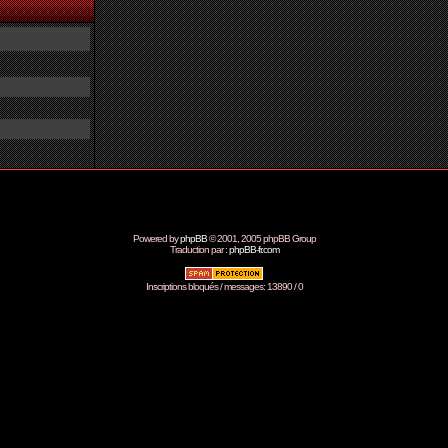
Powered by
phpBB
© 2001, 2005 phpBB Group
Traduction par :
phpBB-fr.com
Inscriptions bloqués / messages: 13890 / 0