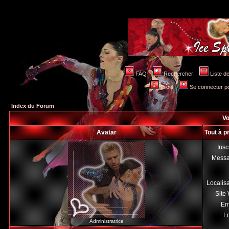
FAQ
Rechercher
Liste 
Profil
Se connecter po
Index du Forum
Vo
Avatar
Tout à 
Insc
Mess
Localis
Site
Em
Lo
Administratrice