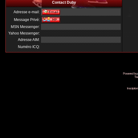
Contact Duby
Adresse e-mail:
Message Privé:
MSN Messenger:
Yahoo Messenger:
Adresse AIM:
Numéro ICQ:
Powered by
Tra
Inscripti