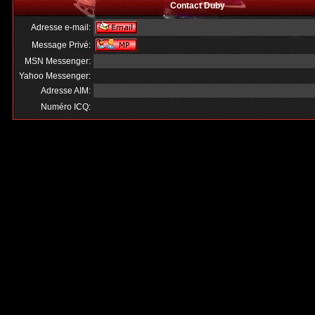
Contact Duby
Adresse e-mail:
Message Privé:
MSN Messenger:
Yahoo Messenger:
Adresse AIM:
Numéro ICQ: