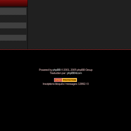
Powered by
phpBB
© 2001, 2005 phpBB Group
Traduction par :
phpBB-fr.com
Inscriptions bloqués / messages: 13892 / 0