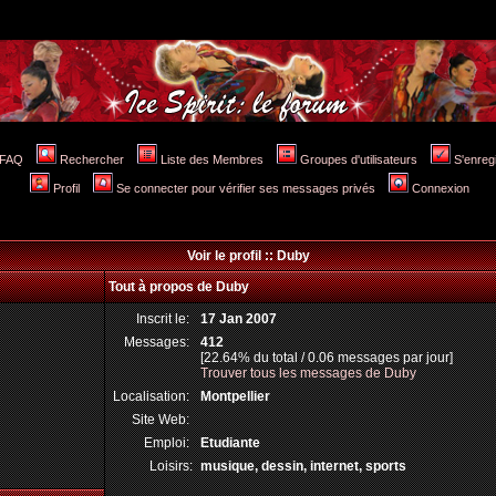
FAQ
Rechercher
Liste des Membres
Groupes d'utilisateurs
S'enreg
Profil
Se connecter pour vérifier ses messages privés
Connexion
Voir le profil :: Duby
Tout à propos de Duby
Inscrit le:
17 Jan 2007
Messages:
412
[22.64% du total / 0.06 messages par jour]
Trouver tous les messages de Duby
Localisation:
Montpellier
Site Web:
Emploi:
Etudiante
Loisirs:
musique, dessin, internet, sports