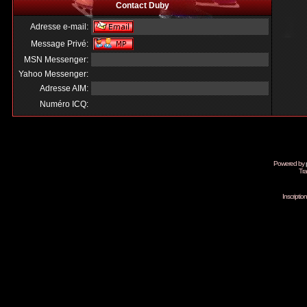
Contact Duby
Adresse e-mail:
Message Privé:
MSN Messenger:
Yahoo Messenger:
Adresse AIM:
Numéro ICQ:
Powered by
Tra
Inscripti