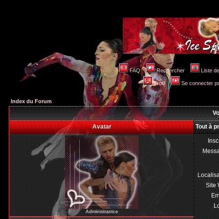
FAQ
Rechercher
Liste 
Profil
Se connecter po
Index du Forum
Vo
Avatar
Tout à 
Insc
Mess
Localis
Site
Em
Lo
Administratrice