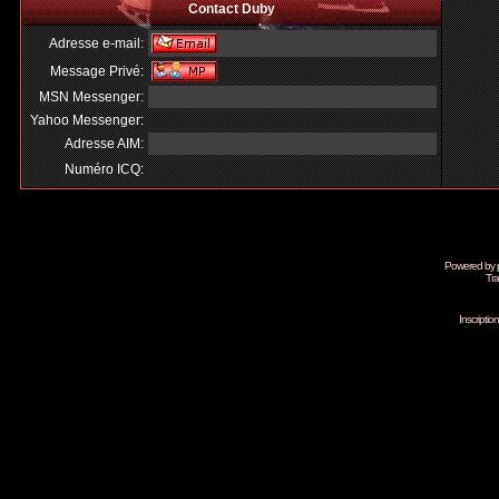
Contact Duby
Adresse e-mail:
Message Privé:
MSN Messenger:
Yahoo Messenger:
Adresse AIM:
Numéro ICQ:
Powered by
Tra
Inscripti