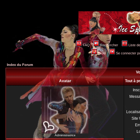
FAQ
Rechercher
Liste 
Profil
Se connecter po
Index du Forum
Vo
Avatar
Tout à 
Insc
Mess
Localis
Site
Em
Lo
Administratrice