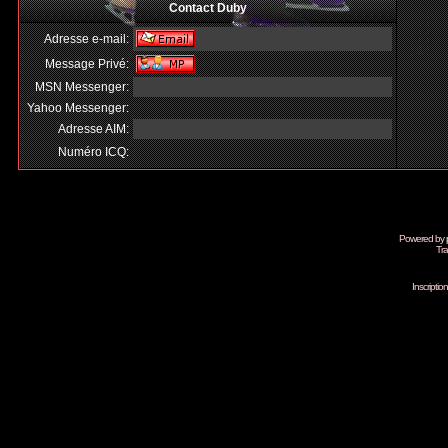
Contact Duby
Adresse e-mail:
Message Privé:
MSN Messenger:
Yahoo Messenger:
Adresse AIM:
Numéro ICQ:
Powered by
Tra
Inscripti