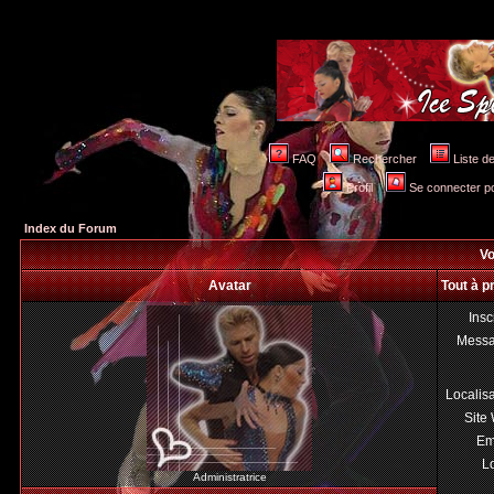
FAQ
Rechercher
Liste 
Profil
Se connecter po
Index du Forum
Vo
Avatar
Tout à 
Insc
Mess
Localis
Site
Em
Lo
Administratrice