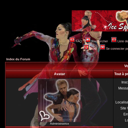
FAQ
Rechercher
Liste 
Profil
Se connecter po
Index du Forum
Vo
Avatar
Tout à 
Insc
Mess
Localis
Site
Em
Lo
Administratrice