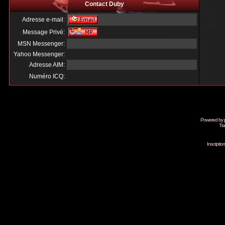
Contact Duby
Adresse e-mail:
Message Privé:
MSN Messenger:
Yahoo Messenger:
Adresse AIM:
Numéro ICQ:
Powered by
Tra
Inscripti