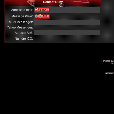
Contact Duby
Adresse e-mail:
Message Privé:
MSN Messenger:
Yahoo Messenger:
Adresse AIM:
Numéro ICQ:
Powered by
Tra
Inscripti