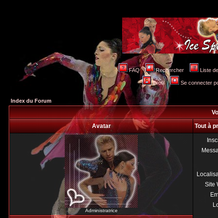
FAQ
Rechercher
Liste 
Profil
Se connecter po
Index du Forum
Vo
Avatar
Tout à 
Insc
Mess
Localis
Site
Em
Lo
Administratrice