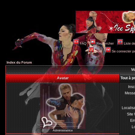
FAQ
Rechercher
Liste 
Profil
Se connecter po
Index du Forum
Vo
Avatar
Tout à 
Insc
Mess
Localis
Site
Em
Lo
Administratrice