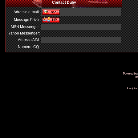
Contact Duby
Adresse e-mail:
Message Privé:
MSN Messenger:
Yahoo Messenger:
Adresse AIM:
Numéro ICQ:
Powered by
Tra
Inscripti